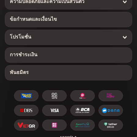
ความปลอดภัยและความเป็นส่วนตัว
ข้อกำหนดและเงื่อนไข
โปรโมชั่น
การชำระเงิน
พันธมิตร