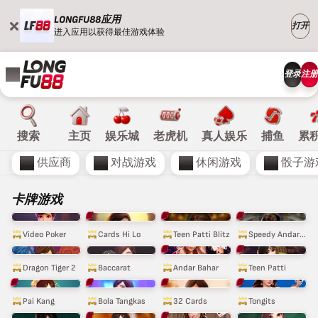
LONGFU88应用
打开
进入应用以获得最佳游戏体验
登录
注册
搜索
主页
娱乐城
老虎机
真人娱乐
捕鱼
累
供应商
对战游戏
休闲游戏
骰子游
卡牌游戏
新
新
新
Video Poker
Cards Hi Lo
Teen Patti Blitz
Speedy Andar Bahar
新
新
Dragon Tiger 2
Baccarat
Andar Bahar
Teen Patti
新
新
新
新
Pai Kang
Bola Tangkas
32 Cards
Tongits
新
新