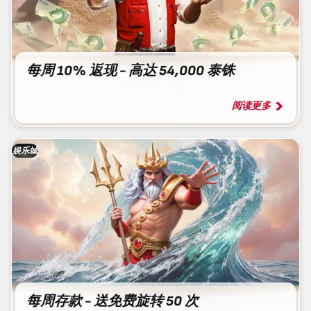
每周 10% 返现 - 高达 54,000 泰铢
阅读更多
娱乐城
每周存款 - 送免费旋转 50 次