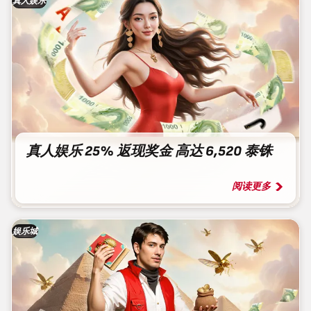
真人娱乐
真人娱乐 25% 返现奖金 高达 6,520 泰铢
阅读更多
娱乐城