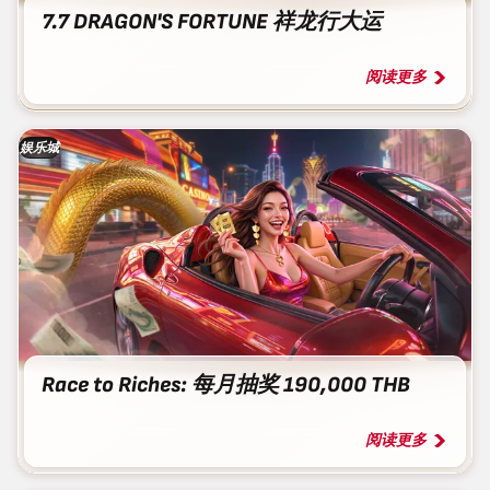
7.7 DRAGON'S FORTUNE 祥龙行大运
阅读更多
娱乐城
Race to Riches: 每月抽奖 190,000 THB
阅读更多