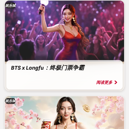
娱乐城
BTS x Longfu：终极门票争霸
阅读更多
娱乐城