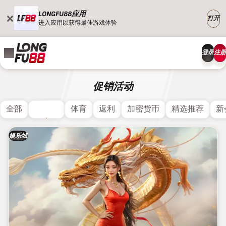
LONGFU88应用
打开
进入应用以获得最佳游戏体验
登录
注册
促销活动
全部
老虎机
体育
返利
加密货币
精选推荐
新
娱乐城