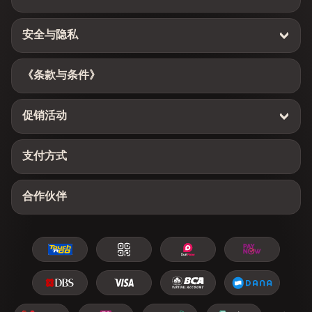
安全与隐私
《条款与条件》
促销活动
支付方式
合作伙伴