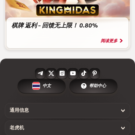
棋牌 返利 - 回馈无上限！ 0.80%
阅读更多
中文
帮助中心
通用信息
老虎机