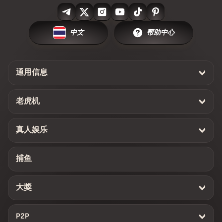
中文
帮助中心
通用信息
老虎机
真人娱乐
捕鱼
大獎
P2P