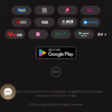
更多
Gambling can be addictive. Play responsibly. Longfu88.com only accepts
customers over 18 years of age.
2026 © Longfu88.com All rights reserved.