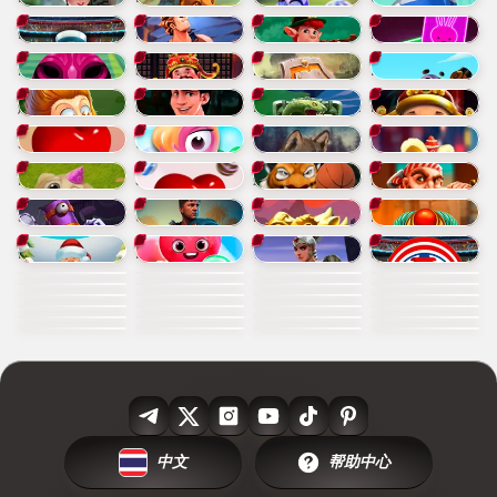
新
新
新
新
Euro Cup
Hercules in the Underworld
Lenny the Leprechaun
Petz
新
新
新
新
Rounders
Sanxing Fortunes
Dragon's Revenge
Big Fat Turkey
新
新
新
新
JR Jungle
Prince Charming
Brotherhood Loki & Thor
New Year Fortunes
新
新
新
新
Sugar & Ice
Unicorns
Wolf & Bear
Golden Lion
新
新
新
新
Puppy Party
Sugar Kisses
ZooBall
Pirates & Plunder
新
新
新
新
Spooky Circus
Caesar
Fortune 88
Pharaohs of the Nile
新
新
新
新
BIG Santa Scratch
Licky Luck
Warrior Queens
Copa América Game
中文
帮助中心