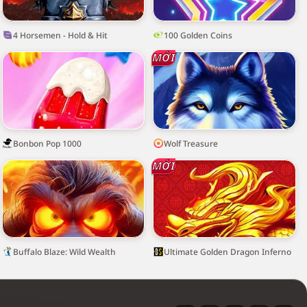
4 Horsemen - Hold & Hit
100 Golden Coins
MỚI
Bonbon Pop 1000
Wolf Treasure
MỚI
Buffalo Blaze: Wild Wealth
Ultimate Golden Dragon Inferno