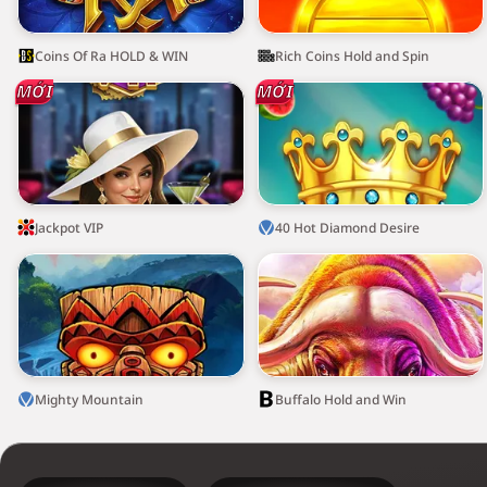
Coins Of Ra HOLD & WIN
Rich Coins Hold and Spin
MỚI
MỚI
Jackpot VIP
40 Hot Diamond Desire
Mighty Mountain
Buffalo Hold and Win