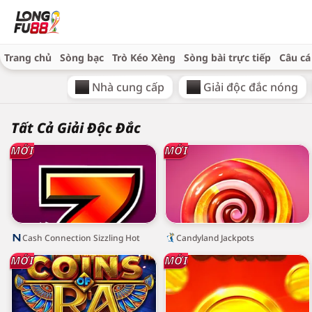
Trang chủ
Sòng bạc
Trò Kéo Xèng
Sòng bài trực tiếp
Câu cá
Nhà cung cấp
Giải độc đắc nóng
Tất Cả Giải Độc Đắc
MỚI
MỚI
Cash Connection Sizzling Hot
Candyland Jackpots
MỚI
MỚI