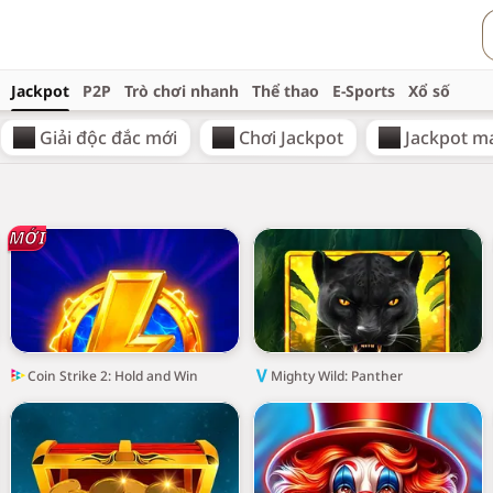
Jackpot
P2P
Trò chơi nhanh
Thể thao
E-Sports
Xổ số
Giải độc đắc mới
Chơi Jackpot
Jackpot m
MỚI
Coin Strike 2: Hold and Win
Mighty Wild: Panther