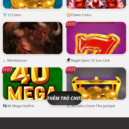
12 Coins
Clown Coins
MỚI
Minotaurus
Regal Spins 10 Sun Link
MỚI
MỚI
THÊM TRÒ CHƠI
40 Mega Hotfire
36 Coins Score The Jackpot