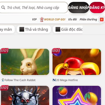
Trò chơi, Thể loại, Nhà cung cấp
ĐĂNG NHẬP
ĐĂNG KÝ
VIP
WORLD CUP GO!
Ưu đãi
Phần thưởng
ay mắn
Thả và thắng
Giải độc đắc hàng ngày
MỚI
MỚI
Follow The Cash Rabbit
20 Mega Hotfire
MỚI