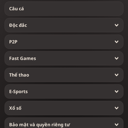
Câu cá
Độc đắc
P2P
Fast Games
Thể thao
E-Sports
Xổ số
Bảo mật và quyền riêng tư