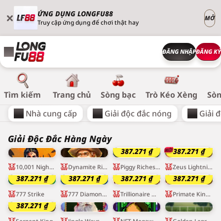
ỨNG DỤNG LONGFU88
MỞ
Truy cập ứng dụng để chơi thật hay
ĐĂNG NHẬP
ĐĂNG KÝ
Tìm kiếm
Trang chủ
Sòng bạc
Trò Kéo Xèng
Sòn
Nhà cung cấp
Giải độc đắc nóng
Giải 
Giải Độc Đắc Hàng Ngày
387.271 ₫
387.271 ₫
MỚI
10,001 Nights MegaWays
Dynamite Riches Megaways
Piggy Riches Megaways
Zeus Lightning MegaWays
387.271 ₫
387.271 ₫
387.271 ₫
387.271 ₫
777 Strike
777 Diamond Strike
Trillionaire MegaWays
Primate King Megaways
387.271 ₫