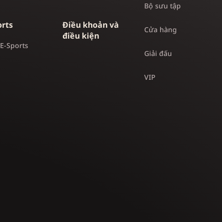
Bộ sưu tập
orts
Điều khoản và
Cửa hàng
điều kiện
E-Sports
Giải đấu
VIP