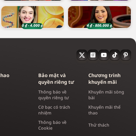
Mega Ball
Red Door Roulette
0 ₫
- 4.000 ₫
4 ₫
- 800.000 ₫
thao
Bảo mật và
Chương trình
quyền riêng tư
khuyến mãi
Thông báo về
Khuyến mãi sòng
quyền riêng tư
bài
Cờ bạc có trách
Khuyến mãi thể
nhiệm
thao
Thông báo về
Thử thách
Cookie