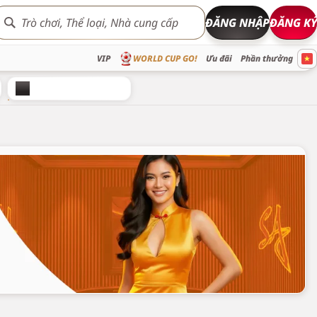
Trò chơi, Thể loại, Nhà cung cấp
ĐĂNG NHẬP
ĐĂNG KÝ
VIP
WORLD CUP GO!
Ưu đãi
Phần thưởng
Trò Chơi Thực Tế