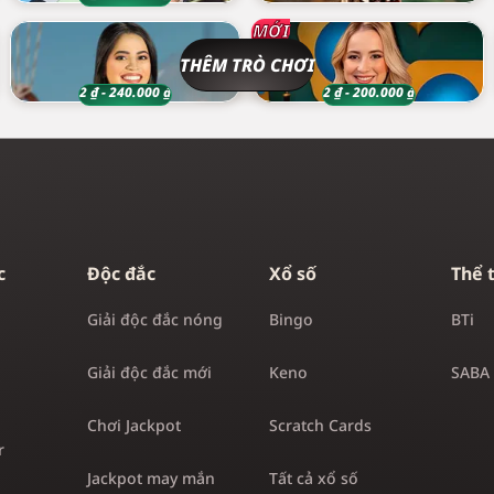
MỚI
THÊM TRÒ CHƠI
Balloon Race
Super Color Game
2 ₫
- 240.000 ₫
2 ₫
- 200.000 ₫
c
Độc đắc
Xổ số
Thể 
Giải độc đắc nóng
Bingo
BTi
Giải độc đắc mới
Keno
SABA
Chơi Jackpot
Scratch Cards
r
Jackpot may mắn
Tất cả xổ số