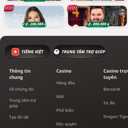
MỚI
MỚI
Ice Fishing
Fireball Roulette
2 ₫
- 200.000 ₫
4 ₫
- 800.000 ₫
TIẾNG VIỆT
TRUNG TÂM TRỢ GIÚP
Thông tin
Casino
Casino trự
chung
tuyến
Hàng đầu
Về chúng tôi
Baccarat
Mới
Trung tâm trợ
Sic Bo
giúp
Phổ biến
Dragon Tige
Tạo lối tắt
Độc quyền