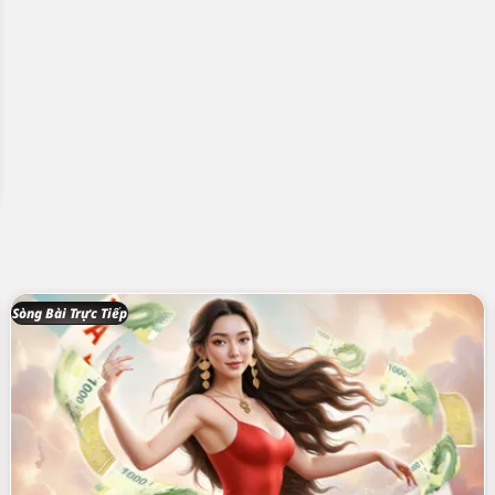
Sòng Bài Trực Tiếp