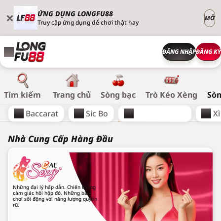
ỨNG DỤNG LONGFU88
MỞ
Truy cập ứng dụng để chơi thật hay
ĐĂNG NHẬP
ĐĂNG KÝ
Tìm kiếm
Trang chủ
Sòng bạc
Trò Kéo Xèng
Sòn
Baccarat
Sic Bo
Dragon Tiger
X
Nhà Cung Cấp Hàng Đầu
Những đại lý hấp dẫn. Chiến thắng
cảm giác hồi hộp đó. Những bàn
chơi sôi động với năng lượng quyến
rũ.