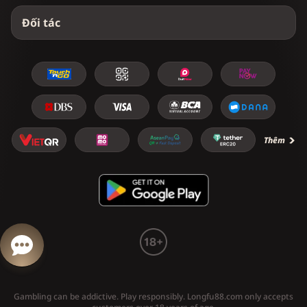
Đối tác
Thêm
Gambling can be addictive. Play responsibly. Longfu88.com only accepts